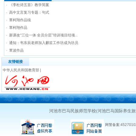
·
《李杜诗五首》教学简案
·
高中文言复习专题：句式
·
覃柯翔作品续
·
覃柯翔作品
·
新课改“三位一体 全员分层”培训项目结项...
·
通知：韦东辰老师加入麒笙工作坊成为坊员
·
覃波作品
友情链接
中华人民共和国教育部
|
河池市巴马民族师范学校(河池巴马国际养生
网警备案:45270102