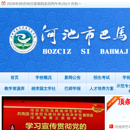
2026年08月06日星期四农历丙午年(马)十月初一
首页
学校概况
新闻公告
招生考试
学
示范专
教学资源库
桃李园文学社
巴师学报
人才培养方案
顶条
...
河池市巴