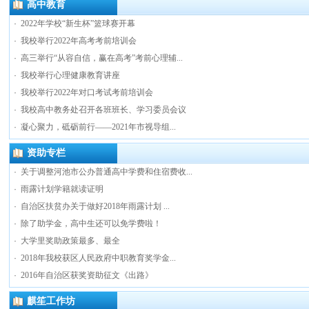
高中教育
·
2022年学校“新生杯”篮球赛开幕
·
我校举行2022年高考考前培训会
·
高三举行“从容自信，赢在高考”考前心理辅...
·
我校举行心理健康教育讲座
·
我校举行2022年对口考试考前培训会
·
我校高中教务处召开各班班长、学习委员会议
·
凝心聚力，砥砺前行——2021年市视导组...
资助专栏
·
关于调整河池市公办普通高中学费和住宿费收...
·
雨露计划学籍就读证明
·
自治区扶贫办关于做好2018年雨露计划 ...
·
除了助学金，高中生还可以免学费啦！
·
大学里奖助政策最多、最全
·
2018年我校获区人民政府中职教育奖学金...
·
2016年自治区获奖资助征文《出路》
麒笙工作坊