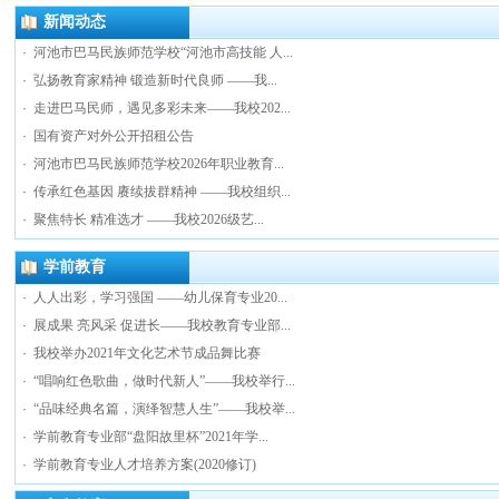
新闻动态
·
河池市巴马民族师范学校“河池市高技能 人...
·
弘扬教育家精神 锻造新时代良师 ——我...
·
走进巴马民师，遇见多彩未来——我校202...
·
国有资产对外公开招租公告
·
河池市巴马民族师范学校2026年职业教育...
·
传承红色基因 赓续拔群精神 ——我校组织...
·
聚焦特长 精准选才 ——我校2026级艺...
学前教育
·
人人出彩，学习强国 ——幼儿保育专业20...
·
展成果 亮风采 促进长——我校教育专业部...
·
我校举办2021年文化艺术节成品舞比赛
·
“唱响红色歌曲，做时代新人”——我校举行...
·
“品味经典名篇，演绎智慧人生”——我校举...
·
学前教育专业部“盘阳故里杯”2021年学...
·
学前教育专业人才培养方案(2020修订)