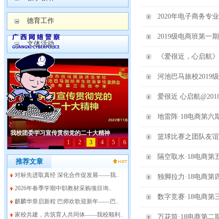
2020年电子商务专
德育工作
2019级电商班第一
文体活动
《爱很近，心启航》
河池巴马旅校201
爱很近 心启航@20
地雷阵·18电商第
篮球比赛之团队友谊
隔空取水·18电商
推荐文章
对标先进取真经 深化合作促发展——我..
独脚拉力·18电商
2026年春季学期中职教材采购项目询..
数字竞赛·18电商
麒麟华章启新程 巴师欢歌迎新年——巴..
家校共建，共筑育人共同体——我校顺利..
万花筒·18电商第