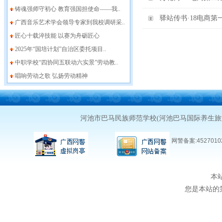
铸魂强师守初心 教育强国担使命——我..
驿站传书·18电商
广西音乐艺术学会领导专家到我校调研采..
匠心十载淬技能 以赛为舟砺匠心
2025年“国培计划”自治区委托项目..
中职学校“四协同五联动六实景”劳动教..
唱响劳动之歌 弘扬劳动精神
河池市巴马民族师范学校(河池巴马国际养生
网警备案:45270102
本
您是本站的