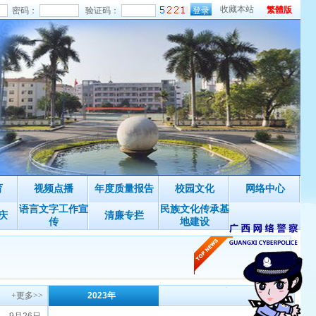
收藏本站
繁體版
密码：
验证码：
育
视频点播
年度质量报告
校园文化
网络中心
语言文字工作宣
民族文化传承基
庆
清廉专拦
传
地建设
+更多>>
2023年
+更多>>