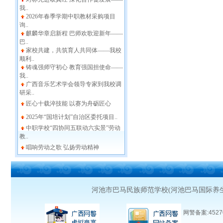
我..
2026年春季学期中职教材采购项目
询..
麒麟华章启新程 巴师欢歌迎新年——
巴..
家校共建，共筑育人共同体——我校
顺利..
铸魂强师守初心 教育强国担使命——
我..
广西音乐艺术学会领导专家到我校调
研采..
匠心十载淬技能 以赛为舟砺匠心
2025年“国培计划”自治区委托项目..
中职学校“四协同五联动六实景”劳动
教..
唱响劳动之歌 弘扬劳动精神
河池市巴马民族师范学校(河池巴马国际养
网警备案:45270