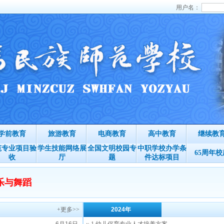
用户名：
学前教育
旅游教育
电商教育
高中教育
继续教
范专业项目验
学生技能网络展
全国文明校园专
中职学校办学条
65周年校
收
厅
题
件达标项目
音乐与舞蹈
+更多>>
2024年