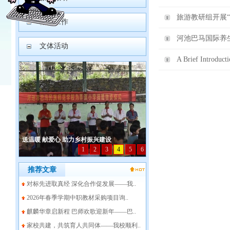
旅游教研组开展
德育工作
河池巴马国际养
文体活动
A Brief Introdu
推荐文章
对标先进取真经 深化合作促发展——我..
2026年春季学期中职教材采购项目询..
麒麟华章启新程 巴师欢歌迎新年——巴..
家校共建，共筑育人共同体——我校顺利..