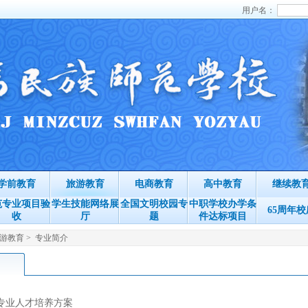
用户名：
学前教育
旅游教育
电商教育
高中教育
继续教
范专业项目验
学生技能网络展
全国文明校园专
中职学校办学条
65周年校
收
厅
题
件达标项目
游教育
>
专业简介
专业人才培养方案