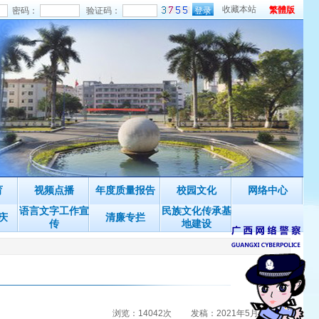
收藏本站
繁體版
密码：
验证码：
育
视频点播
年度质量报告
校园文化
网络中心
语言文字工作宣
民族文化传承基
庆
清廉专拦
传
地建设
浏览：14042次
发稿：2021年5月20日