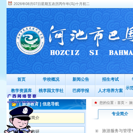
2026年08月07日星期五农历丙午年(马)十月初二
首页
学校概况
新闻公告
招生考试
示
教学资源库
桃李园文学社
巴师学报
人才培养方案
您的位置：
首页
>
旅
[ 旅游教育 ] 信息导航
专业简介
专业简介
旅游服务与管理
教学教研