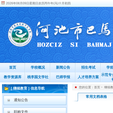
2026年08月09日星期日农历丙午年(马)十月初四
首页
学校概况
新闻公告
招生考试
学
示范专
教学资源库
桃李园文学社
巴师学报
人才培养方案
您的位置：
首页
>
继续
[ 继续教育 ] 信息导航
常用文档表格
通知公告
职称文件