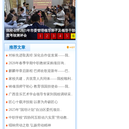
推荐文章
对标先进取真经 深化合作促发展——我..
2026年春季学期中职教材采购项目询..
麒麟华章启新程 巴师欢歌迎新年——巴..
家校共建，共筑育人共同体——我校顺利..
铸魂强师守初心 教育强国担使命——我..
广西音乐艺术学会领导专家到我校调研采..
匠心十载淬技能 以赛为舟砺匠心
2025年“国培计划”自治区委托项目..
中职学校“四协同五联动六实景”劳动教..
唱响劳动之歌 弘扬劳动精神