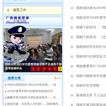
我校成功承办201
德育工作
我校召开2018年度
文体活动
国旗下的讲话：《我
国旗下的讲话：《文
我校组织学生到巴马
我校举行纪律安全卫
我校隆重举行“201
我校18级旅游专业
推荐文章
对标先进取真经 深化合作促发展——我..
旅校学生学雷锋
2026年春季学期中职教材采购项目询..
集体闹元宵 千人品
麒麟华章启新程 巴师欢歌迎新年——巴..
家校共建，共筑育人共同体——我校顺利..
我校开展消防紧急逃