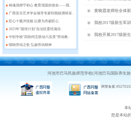
铸魂强师守初心 教育强国担使命——我..
黄晓霞老师给全体新
广西音乐艺术学会领导专家到我校调研采..
匠心十载淬技能 以赛为舟砺匠心
我校2017级新生军
2025年“国培计划”自治区委托项目..
我校开展2017级
中职学校“四协同五联动六实景”劳动教..
唱响劳动之歌 弘扬劳动精神
河池市巴马民族师范学校(河池巴马国际养生
网警备案:45270102
本
您是本站