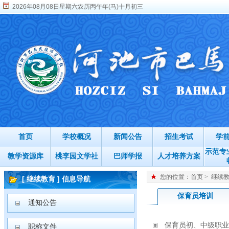
2026年08月08日星期六农历丙午年(马)十月初三
首页
学校概况
新闻公告
招生考试
学
示范专
教学资源库
桃李园文学社
巴师学报
人才培养方案
您的位置：
首页
>
继续
[ 继续教育 ] 信息导航
保育员培训
通知公告
保育员初、中级职业
职称文件