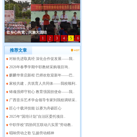
推荐文章
对标先进取真经 深化合作促发展——我..
2026年春季学期中职教材采购项目询..
麒麟华章启新程 巴师欢歌迎新年——巴..
家校共建，共筑育人共同体——我校顺利..
铸魂强师守初心 教育强国担使命——我..
广西音乐艺术学会领导专家到我校调研采..
匠心十载淬技能 以赛为舟砺匠心
2025年“国培计划”自治区委托项目..
中职学校“四协同五联动六实景”劳动教..
唱响劳动之歌 弘扬劳动精神