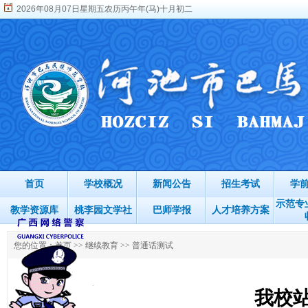
2026年08月07日星期五农历丙午年(马)十月初二
首页
学校概况
新闻公告
招生考试
学
示范专
教学资源库
桃李园文学社
巴师学报
人才培养方案
您的位置：
首页
>>
继续教育
>>
普通话测试
我校站