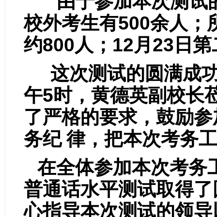
由于参加本次测试
校外考生有
500
余人；
约
800
人；
12
月
23
日第
这次测试的圆满成
午
5
时，黄德英副校长
了严格的要求，鼓励参
务纪 律，把本次考务
在全体参加本次考务
普通话水平测试取得了
心指导本次测试的领导